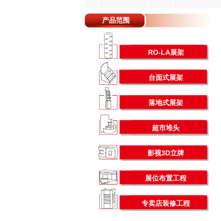
产品范围
RO-LA展架
台面式展架
落地式展架
超市堆头
影视3D立牌
展位布置工程
专卖店装修工程